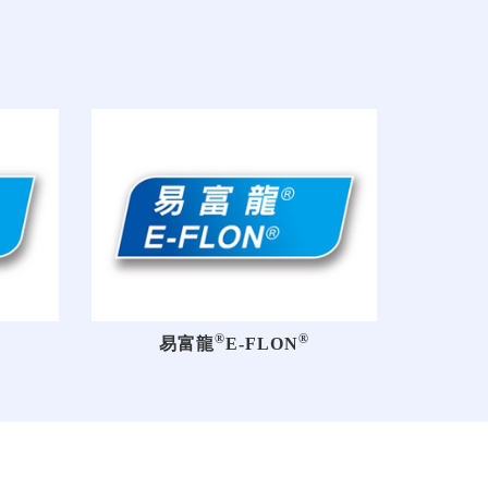
®
®
易富龍
E-FLON