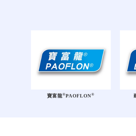
®
®
寶富龍
PAOFLON