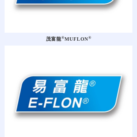
®
®
茂富龍
MUFLON