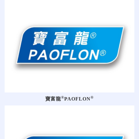
®
®
寶富龍
PAOFLON